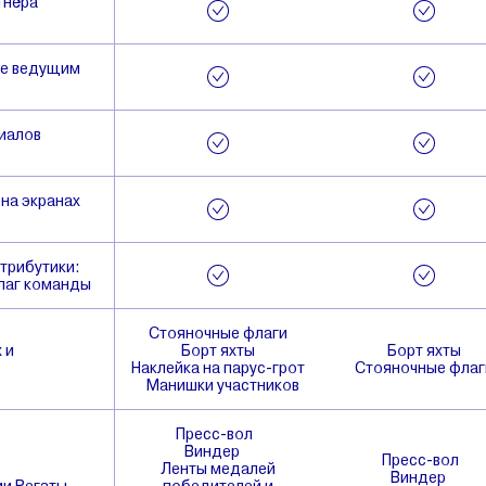
тнёра
ре ведущим
иалов
на экранах
трибутики:
флаг команды
Стояночные флаги
 и
Борт яхты
Борт яхты
Наклейка на парус-грот
Стояночные флаг
Манишки участников
Пресс-вол
Виндер
Пресс-вол
Ленты медалей
Виндер