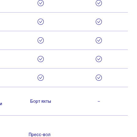
Борт яхты
–
и
Пресс-вол