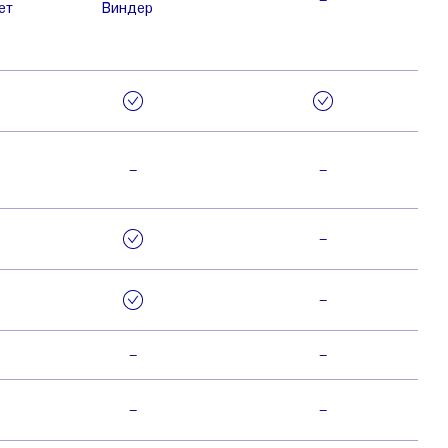
–
ет
Виндер
–
–
–
–
–
–
–
–