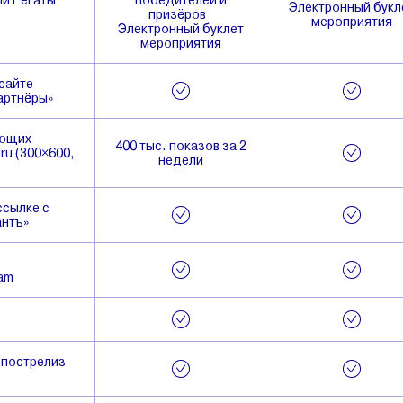
ии Регаты
победителей и
Электронный букл
призёров
мероприятия
Электронный буклет
мероприятия
сайте
Партнёры»
ующих
400 тыс. показов за 2
ru (300×600,
недели
ссылке с
антъ»
ram
 пострелиз