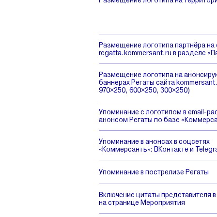
Размещение логотипа на территор
Размещение логотипа партнёра на 
regatta.kommersant.ru в разделе «
Размещение логотипа на анонсир
баннерах Регаты сайта kommersant.
970×250, 600×250, 300×250)
Упоминание с логотипом в email-ра
анонсом Регаты по базе «Коммерс
Упоминание в анонсах в соцсетях
«Коммерсантъ»: ВКонтакте и Teleg
Упоминание в пострелизе Регаты
Включение цитаты представителя в
на странице Мероприятия